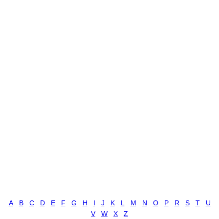
A
B
C
D
E
F
G
H
I
J
K
L
M
N
O
P
R
S
T
U
V
W
X
Z