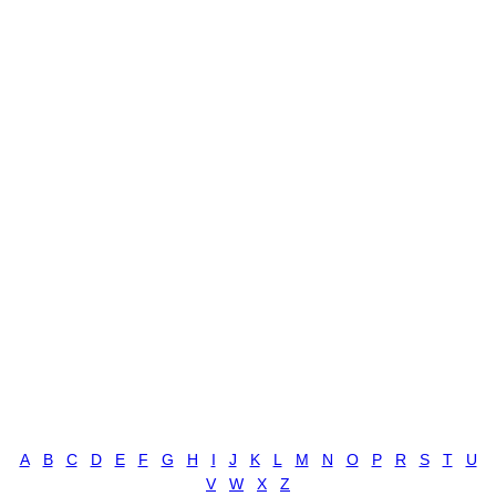
A
B
C
D
E
F
G
H
I
J
K
L
M
N
O
P
R
S
T
U
V
W
X
Z