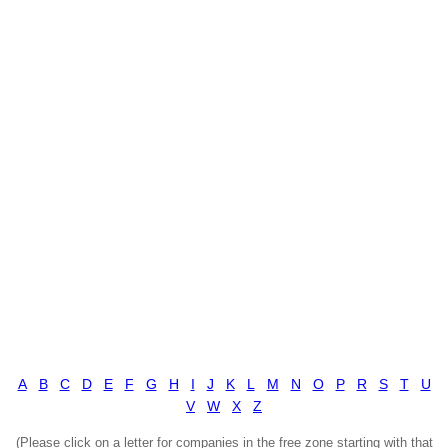
A
B
C
D
E
F
G
H
I
J
K
L
M
N
O
P
R
S
T
U
V
W
X
Z
(Please click on a letter for companies in the free zone starting with that