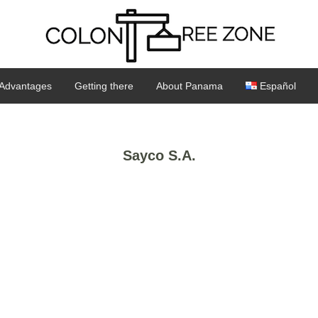
Advantages
Getting there
About Panama
Español
Sayco S.A.